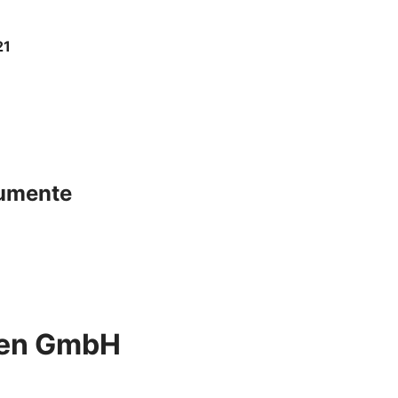
21
kumente
ien GmbH