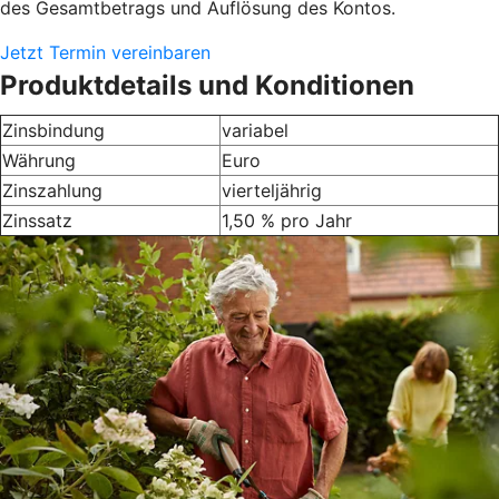
des Gesamtbetrags und Auflösung des Kontos.
Jetzt Termin vereinbaren
Produktdetails und Konditionen
Zinsbindung
variabel
Währung
Euro
Zinszahlung
vierteljährig
Zinssatz
1,50 % pro Jahr