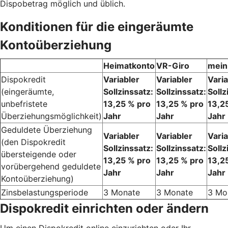
Dispobetrag möglich und üblich.
Konditionen für die eingeräumte
Kontoüberziehung
Heimatkonto
VR-Giro
mein
Dispokredit
Variabler
Variabler
Varia
(eingeräumte,
Sollzinssatz:
Sollzinssatz:
Sollz
unbefristete
13,25 % pro
13,25 % pro
13,2
Überziehungsmöglichkeit)
Jahr
Jahr
Jahr
Geduldete Überziehung
Variabler
Variabler
Varia
(den Dispokredit
Sollzinssatz:
Sollzinssatz:
Sollz
übersteigende oder
13,25 % pro
13,25 % pro
13,2
vorübergehend geduldete
Jahr
Jahr
Jahr
Kontoüberziehung)
Zinsbelastungsperiode
3 Monate
3 Monate
3 Mo
Dispokredit einrichten oder ändern
Um einen Dispokredit online einzurichten oder Ihr