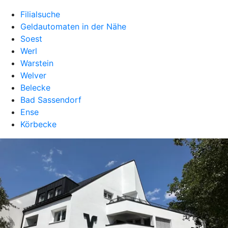
Filialsuche
Geldautomaten in der Nähe
Soest
Werl
Warstein
Welver
Belecke
Bad Sassendorf
Ense
Körbecke