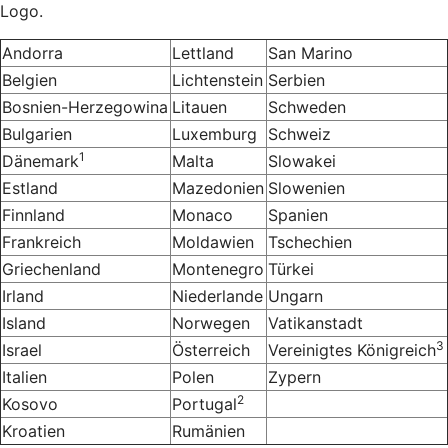
Logo.
Andorra
Lettland
San Marino
Belgien
Lichtenstein
Serbien
Bosnien-Herzegowina
Litauen
Schweden
Bulgarien
Luxemburg
Schweiz
1
Dänemark
Malta
Slowakei
Estland
Mazedonien
Slowenien
Finnland
Monaco
Spanien
Frankreich
Moldawien
Tschechien
Griechenland
Montenegro
Türkei
Irland
Niederlande
Ungarn
Island
Norwegen
Vatikanstadt
3
Israel
Österreich
Vereinigtes Königreich
Italien
Polen
Zypern
2
Kosovo
Portugal
Kroatien
Rumänien