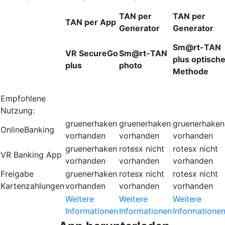
TAN per
TAN per
TAN per App
Generator
Generator
Sm@rt-TAN
VR SecureGo
Sm@rt-TAN
plus optisch
plus
photo
Methode
Empfohlene
Nutzung:
gruenerhaken
gruenerhaken
gruenerhaken
OnlineBanking
vorhanden
vorhanden
vorhanden
gruenerhaken
rotesx
nicht
rotesx
nicht
VR Banking App
vorhanden
vorhanden
vorhanden
Freigabe
gruenerhaken
rotesx
nicht
rotesx
nicht
Kartenzahlungen
vorhanden
vorhanden
vorhanden
Weitere
Weitere
Weitere
Informationen
Informationen
Informatione